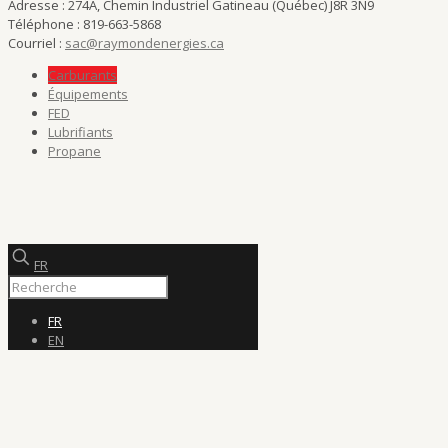
Adresse : 274A, Chemin Industriel Gatineau (Québec) J8R 3N9
Téléphone : 819-663-5868
Courriel :
sac@raymondenergies.ca
Carburants
Équipements
FED
Lubrifiants
Propane
FR
FR
EN