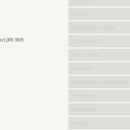
À propos
Accueil
Commande en ligne
ec) J8R 3N9
Commercial
Nous joindre
Nouvelles
Politique de confidentialité
Promotions
Résidentiel
Services